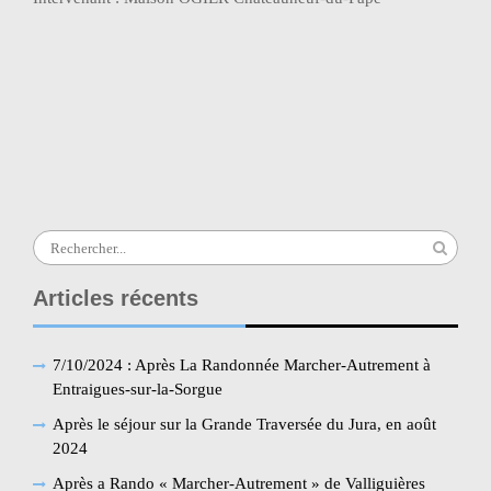
Navigation
Rando-Art : Les Carrières de Lumières (Les
de
Baux-de-Provence)
l’article
Rando-Botanique : Parc et Jardin du Château
de Brantes (Sorgues)
Search
for:
Articles récents
7/10/2024 : Après La Randonnée Marcher-Autrement à
Entraigues-sur-la-Sorgue
Après le séjour sur la Grande Traversée du Jura, en août
2024
Après a Rando « Marcher-Autrement » de Valliguières