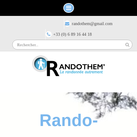
Skip
Have any questions?
randothem@gmail.com
to
content
+33 (0) 6 89 16 44 18
Search
for:
Rando-