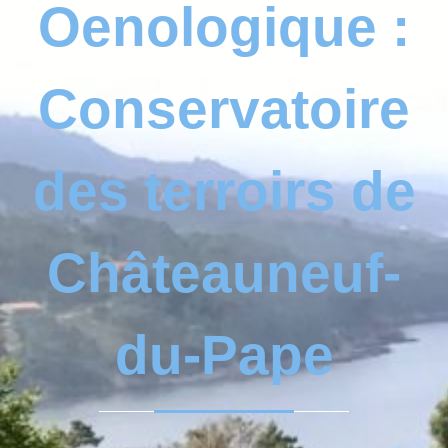
Oenologique :
Conservatoire
des terroirs de
Châteauneuf-
du-Pape