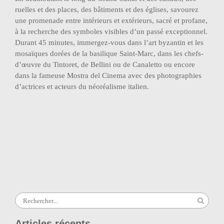
ruelles et des places, des bâtiments et des églises, savourez
une promenade entre intérieurs et extérieurs, sacré et profane,
à la recherche des symboles visibles d’un passé exceptionnel.
Durant 45 minutes, immergez-vous dans l’art byzantin et les
mosaïques dorées de la basilique Saint-Marc, dans les chefs-
d’œuvre du Tintoret, de Bellini ou de Canaletto ou encore
dans la fameuse Mostra del Cinema avec des photographies
d’actrices et acteurs du néoréalisme italien.
Navigation
Rando-Dégustation : Les Nougats de
de
Sylvain (Saint-Didier)
l’article
Rando-Oenologique : Conservatoire des
terroirs de Châteauneuf-du-Pape
Search
for:
Articles récents