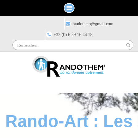
Skip
Have any questions?
randothem@gmail.com
to
content
+33 (0) 6 89 16 44 18
Search
for:
Rando-Art : Les