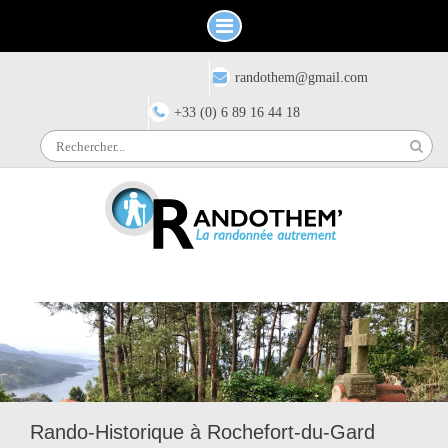
Skip
Have any questions?
randothem@gmail.com
to
content
+33 (0) 6 89 16 44 18
Search
for:
Rando-Historique à Rochefort-du-Gard