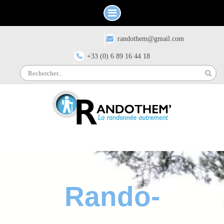
Skip
Have any questions?
randothem@gmail.com
to
content
+33 (0) 6 89 16 44 18
Search
for:
Rando-