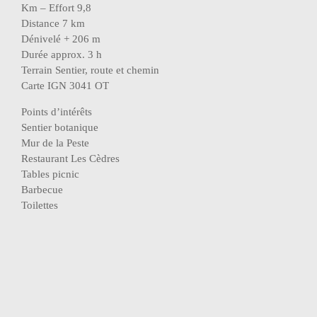
Km – Effort 9,8
Distance 7 km
Dénivelé + 206 m
Durée approx. 3 h
Terrain Sentier, route et chemin
Carte IGN 3041 OT
Points d’intérêts
Sentier botanique
Mur de la Peste
Restaurant Les Cèdres
Tables picnic
Barbecue
Toilettes
Navigation
Rando-Facile à St-Paul-Les-Fonds
de
(Chapelle St André)
l’article
Rando-Historique à Fontaine-de-Vaucluse
(Aqueduc de Galas)