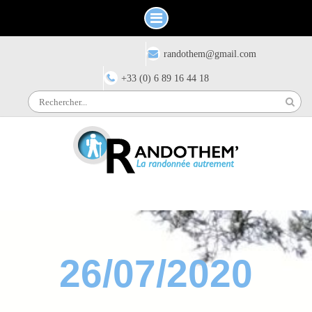
Skip
Have any questions?
randothem@gmail.com
to
content
+33 (0) 6 89 16 44 18
Search
for:
26/07/2020