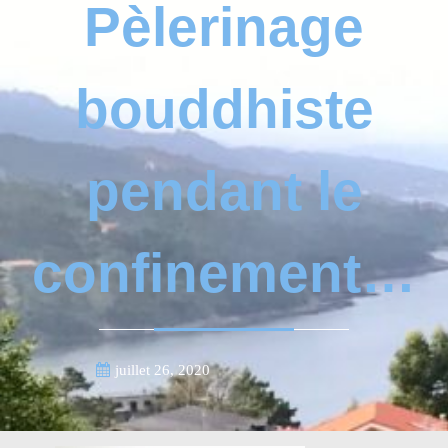
Pèlerinage
bouddhiste
pendant le
confinement…
juillet 26, 2020
Francoise Masson