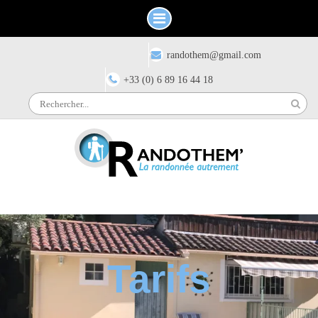
Skip
Have any questions?
randothem@gmail.com
to
content
+33 (0) 6 89 16 44 18
Search
for:
Tarifs