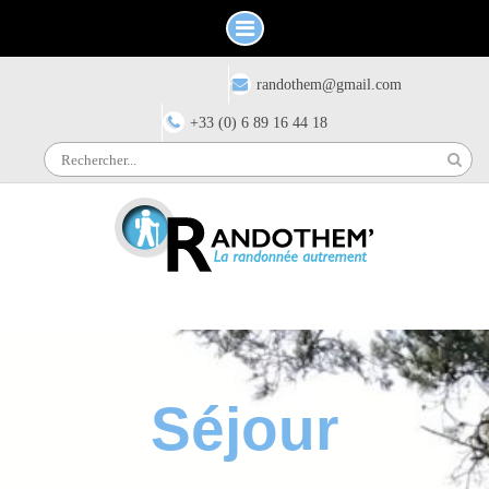
Skip
Have any questions?
randothem@gmail.com
to
content
+33 (0) 6 89 16 44 18
Search
for:
Séjour