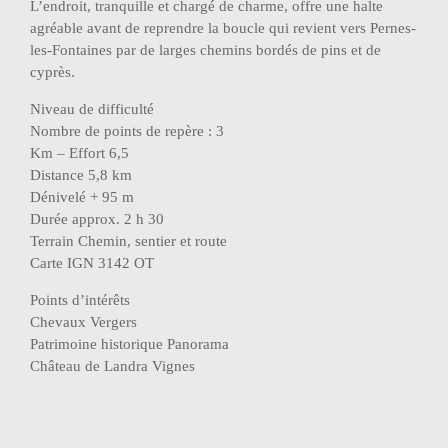
L’endroit, tranquille et chargé de charme, offre une halte
agréable avant de reprendre la boucle qui revient vers Pernes-
les-Fontaines par de larges chemins bordés de pins et de
cyprès.
Niveau de difficulté
Nombre de points de repère : 3
Km – Effort 6,5
Distance 5,8 km
Dénivelé + 95 m
Durée approx. 2 h 30
Terrain Chemin, sentier et route
Carte IGN 3142 OT
Points d’intérêts
Chevaux Vergers
Patrimoine historique Panorama
Château de Landra Vignes
Navigation
23/04/26 AM et 25/04/26 MATIN : Rando
de
Marcher-Autrement à Argilliers