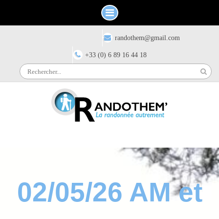
Skip
Have any questions?
randothem@gmail.com
to
content
+33 (0) 6 89 16 44 18
Search
for:
02/05/26 AM et