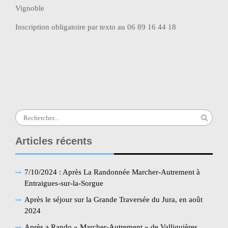
Vignoble
Inscription obligatoire par texto au 06 89 16 44 18
Navigation
Rando Facile : Velleron (Au fil de l’eau)
de
Rando-Facile : Meynes (Mas de l’Ilon)
l’article
Search
for:
Articles récents
7/10/2024 : Après La Randonnée Marcher-Autrement à
Entraigues-sur-la-Sorgue
Après le séjour sur la Grande Traversée du Jura, en août
2024
Après a Rando « Marcher-Autrement » de Valliguières