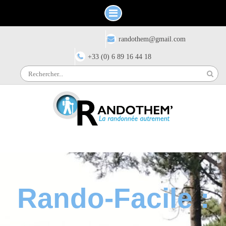
Skip
Have any questions?
randothem@gmail.com
to
content
+33 (0) 6 89 16 44 18
Search
for:
Rando-Facile :